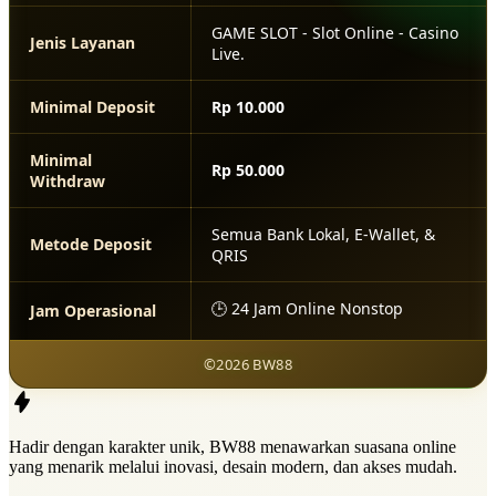
GAME SLOT - Slot Online - Casino
Jenis Layanan
Live.
Minimal Deposit
Rp 10.000
Minimal
Rp 50.000
Withdraw
Semua Bank Lokal, E-Wallet, &
Metode Deposit
QRIS
🕒 24 Jam Online Nonstop
Jam Operasional
©2026 BW88
Hadir dengan karakter unik, BW88 menawarkan suasana online
yang menarik melalui inovasi, desain modern, dan akses mudah.