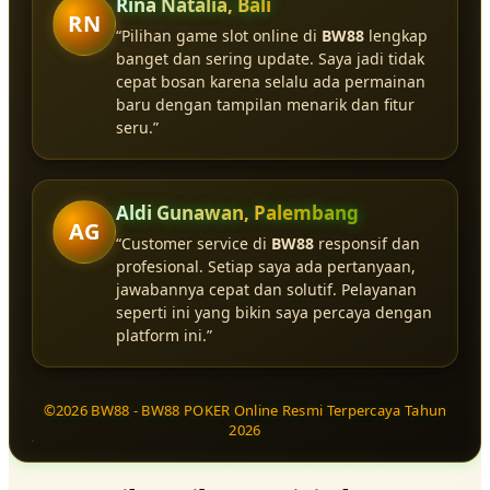
Rina Natalia, Bali
RN
“Pilihan game slot online di
BW88
lengkap
banget dan sering update. Saya jadi tidak
cepat bosan karena selalu ada permainan
baru dengan tampilan menarik dan fitur
seru.”
Aldi Gunawan, Palembang
AG
“Customer service di
BW88
responsif dan
profesional. Setiap saya ada pertanyaan,
jawabannya cepat dan solutif. Pelayanan
seperti ini yang bikin saya percaya dengan
platform ini.”
©2026 BW88 - BW88 POKER Online Resmi Terpercaya Tahun
2026