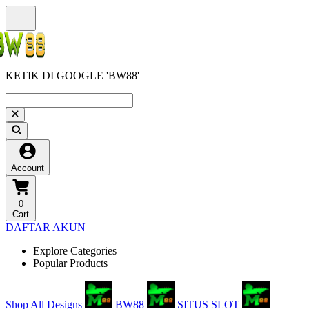
KETIK DI GOOGLE 'BW88'
Account
0
Cart
DAFTAR AKUN
Explore Categories
Popular Products
Shop All Designs
BW88
SITUS SLOT