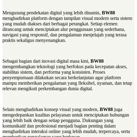
Mengusung pendekatan digital yang lebih dinamis,
BW88
menghadirkan platform dengan tampilan visual modern serta sistem
yang mudah diakses dari berbagai perangkat. Setiap elemen
dirancang untuk menciptakan alur penggunaan yang sederhana,
navigasi yang responsif, dan pengalaman menjelajah yang terasa
praktis sekaligus menyenangkan.
Sebagai bagian dari inovasi digital masa kini,
BW88
mengembangkan teknologi yang berfokus pada kecepatan akses,
stabilitas sistem, dan performa yang konsisten. Proses
penyempurnaan dilakukan secara berkelanjutan agar platform
mampu memberikan pengalaman yang fleksibel, nyaman, dan tetap
relevan mengikuti perkembangan dunia digital.
Selain menghadirkan konsep visual yang modern,
BW88
juga
mengedepankan kualitas pelayanan untuk menciptakan hubungan
yang lebih baik dengan setiap pengguna. Dukungan yang
komunikatif dan profesional menjadi bagian penting dalam
menghadirkan interaksi online yang lebih mudah, terpercaya, serta
memberikan pengalaman yang berkesan.