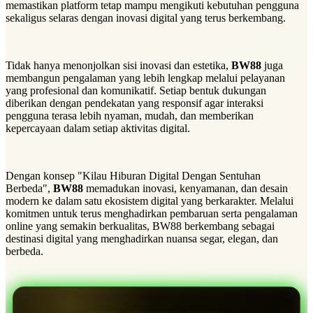
memastikan platform tetap mampu mengikuti kebutuhan pengguna
sekaligus selaras dengan inovasi digital yang terus berkembang.
Tidak hanya menonjolkan sisi inovasi dan estetika,
BW88
juga
membangun pengalaman yang lebih lengkap melalui pelayanan
yang profesional dan komunikatif. Setiap bentuk dukungan
diberikan dengan pendekatan yang responsif agar interaksi
pengguna terasa lebih nyaman, mudah, dan memberikan
kepercayaan dalam setiap aktivitas digital.
Dengan konsep "Kilau Hiburan Digital Dengan Sentuhan
Berbeda",
BW88
memadukan inovasi, kenyamanan, dan desain
modern ke dalam satu ekosistem digital yang berkarakter. Melalui
komitmen untuk terus menghadirkan pembaruan serta pengalaman
online yang semakin berkualitas, BW88 berkembang sebagai
destinasi digital yang menghadirkan nuansa segar, elegan, dan
berbeda.