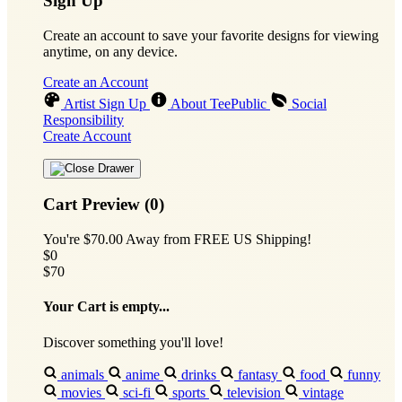
Sign Up
Create an account to save your favorite designs for viewing
anytime, on any device.
Create an Account
Artist Sign Up
About TeePublic
Social
Responsibility
Create Account
Cart Preview (0)
You're
$70.00
Away from
FREE US Shipping!
$0
$70
Your Cart is empty...
Discover something you'll love!
animals
anime
drinks
fantasy
food
funny
movies
sci-fi
sports
television
vintage