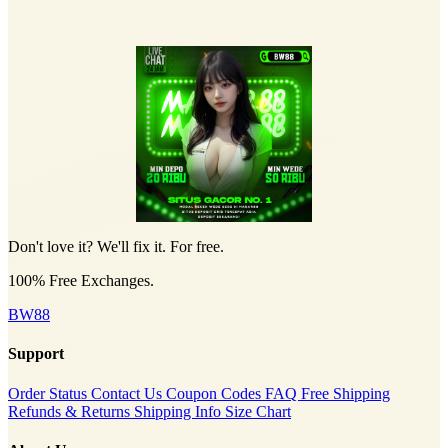
Don't love it? We'll fix it. For free.
100% Free Exchanges.
BW88
Support
Order Status
Contact Us
Coupon Codes
FAQ
Free Shipping
Refunds & Returns
Shipping Info
Size Chart