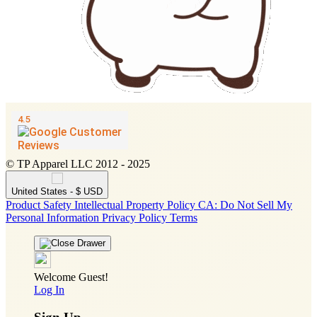
© TP Apparel LLC 2012 - 2025
United States - $ USD
Product Safety
Intellectual Property Policy
CA: Do Not Sell My
Personal Information
Privacy Policy
Terms
Welcome Guest!
Log In