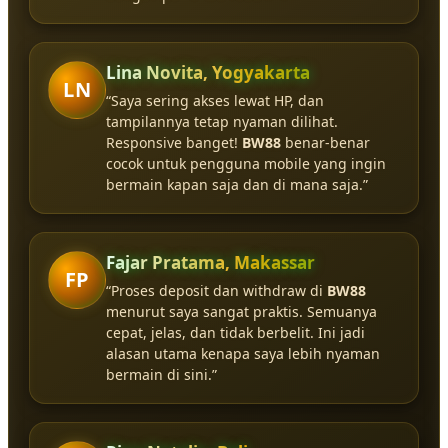
Lina Novita, Yogyakarta
LN
“Saya sering akses lewat HP, dan
tampilannya tetap nyaman dilihat.
Responsive banget!
BW88
benar-benar
cocok untuk pengguna mobile yang ingin
bermain kapan saja dan di mana saja.”
Fajar Pratama, Makassar
FP
“Proses deposit dan withdraw di
BW88
menurut saya sangat praktis. Semuanya
cepat, jelas, dan tidak berbelit. Ini jadi
alasan utama kenapa saya lebih nyaman
bermain di sini.”