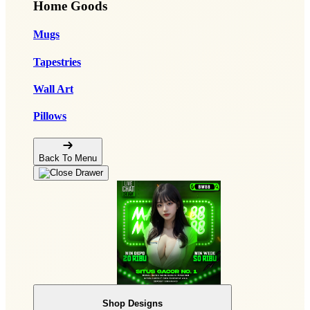
Home Goods
Mugs
Tapestries
Wall Art
Pillows
Back To Menu
Shop Designs