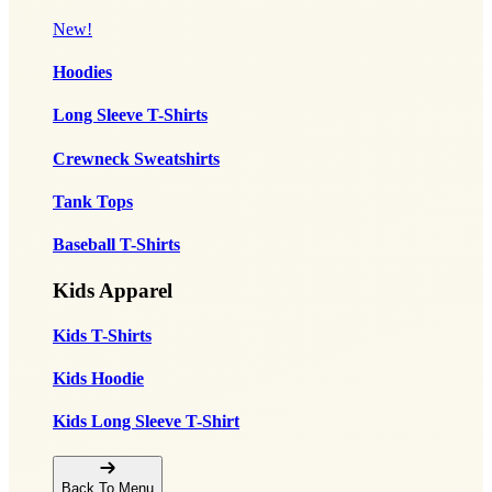
New!
Hoodies
Long Sleeve T-Shirts
Crewneck Sweatshirts
Tank Tops
Baseball T-Shirts
Kids Apparel
Kids T-Shirts
Kids Hoodie
Kids Long Sleeve T-Shirt
Back To Menu