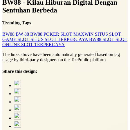
BW88 - Kilau Hiburan Digital Dengan
Sentuhan Berbeda
Trending Tags
BW88
BW 88
BW88 POKER
SLOT MAXWIN
SITUS SLOT
GAME SLOT
SITUS SLOT TERPERCAYA
BW88
SLOT
SLOT
ONLINE
SLOT TERPERCAYA
The links above have been automatically generated based on tag
usage by third-party designers on the TeePublic platform.
Share this design: