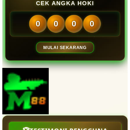
CEK ANGKA HOKI
0
0
0
0
MULAI SEKARANG