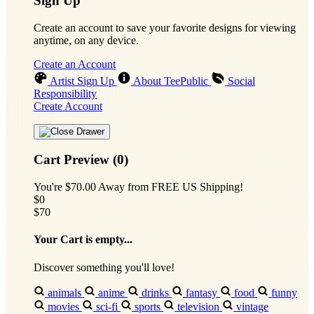
Sign Up
Create an account to save your favorite designs for viewing
anytime, on any device.
Create an Account
Artist Sign Up
About TeePublic
Social
Responsibility
Create Account
Cart Preview (0)
You're
$70.00
Away from
FREE US Shipping!
$0
$70
Your Cart is empty...
Discover something you'll love!
animals
anime
drinks
fantasy
food
funny
movies
sci-fi
sports
television
vintage