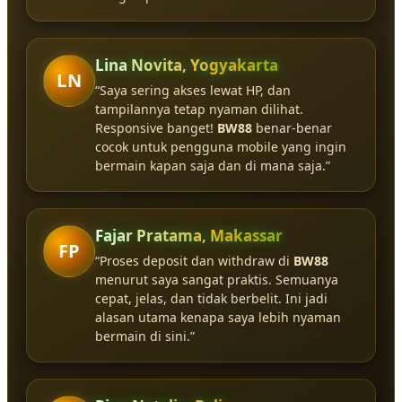
Lina Novita, Yogyakarta
LN
“Saya sering akses lewat HP, dan
tampilannya tetap nyaman dilihat.
Responsive banget!
BW88
benar-benar
cocok untuk pengguna mobile yang ingin
bermain kapan saja dan di mana saja.”
Fajar Pratama, Makassar
FP
“Proses deposit dan withdraw di
BW88
menurut saya sangat praktis. Semuanya
cepat, jelas, dan tidak berbelit. Ini jadi
alasan utama kenapa saya lebih nyaman
bermain di sini.”