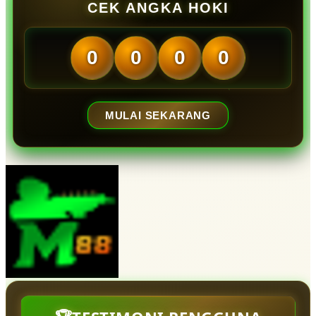
CEK ANGKA HOKI
0
0
0
0
MULAI SEKARANG