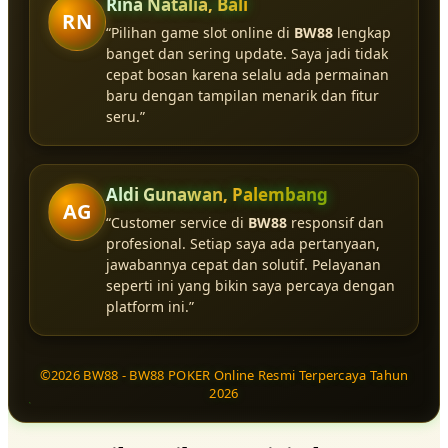
Rina Natalia, Bali
RN
“Pilihan game slot online di
BW88
lengkap
banget dan sering update. Saya jadi tidak
cepat bosan karena selalu ada permainan
baru dengan tampilan menarik dan fitur
seru.”
Aldi Gunawan, Palembang
AG
“Customer service di
BW88
responsif dan
profesional. Setiap saya ada pertanyaan,
jawabannya cepat dan solutif. Pelayanan
seperti ini yang bikin saya percaya dengan
platform ini.”
©2026 BW88 - BW88 POKER Online Resmi Terpercaya Tahun
2026