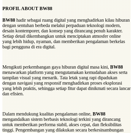
PROFIL ABOUT BW88
BW88
hadir sebagai ruang digital yang menghadirkan kilau hiburan
dengan sentuhan berbeda melalui perpaduan teknologi modern,
desain kontemporer, dan konsep yang dirancang penuh karakter.
Setiap detail dikembangkan untuk menciptakan atmosfer online
yang lebih hidup, nyaman, dan memberikan pengalaman berkelas
bagi pengguna di era digital.
Mengikuti perkembangan gaya hiburan digital masa kini,
BW88
menawarkan platform yang mengutamakan kemudahan akses serta
tampilan visual yang menarik. Tata letak yang rapi dipadukan
dengan navigasi yang responsif menghadirkan proses eksplorasi
yang lebih praktis, sehingga setiap fitur dapat dinikmati secara lancar
dan efisien.
Dalam mendukung kualitas pengalaman online,
BW88
mengandalkan sistem berbasis teknologi terkini yang dirancang
untuk memberikan performa stabil, akses cepat, dan fleksibilitas
tinggi. Pengembangan yang dilakukan secara berkesinambungan