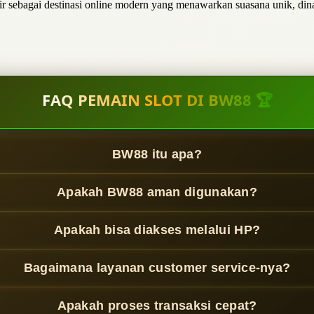
ir sebagai destinasi online modern yang menawarkan suasana unik, din
FAQ PEMAIN SLOT DI BW88 🏆
BW88 itu apa?
 online terpercaya dengan sistem modern dan layanan profesional
Apakah BW88 aman digunakan?
eamanan berlapis untuk melindungi data pengguna.
Apakah bisa diakses melalui HP?
kung semua perangkat termasuk smartphone.
Bagaimana layanan customer service-nya?
spon cepat dan ramah !!
Apakah proses transaksi cepat?