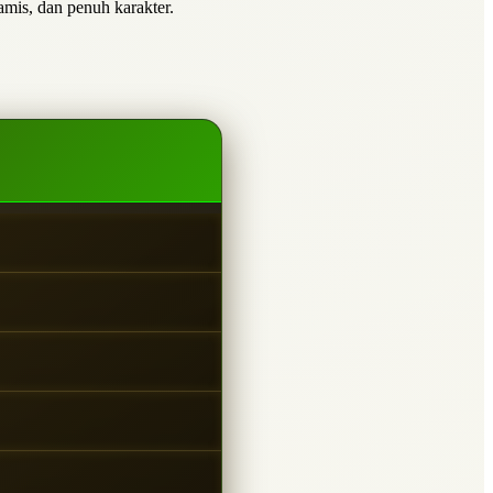
amis, dan penuh karakter.
.