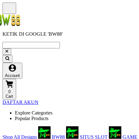
KETIK DI GOOGLE 'BW88'
Account
0
Cart
DAFTAR AKUN
Explore Categories
Popular Products
Shop All Designs
BW88
SITUS SLOT
GAME