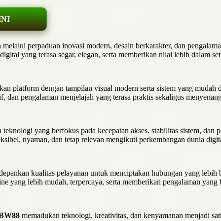
INI
 melalui perpaduan inovasi modern, desain berkarakter, dan pengala
tal yang terasa segar, elegan, serta memberikan nilai lebih dalam s
an platform dengan tampilan visual modern serta sistem yang mudah di
f, dan pengalaman menjelajah yang terasa praktis sekaligus menyenan
knologi yang berfokus pada kecepatan akses, stabilitas sistem, dan 
sibel, nyaman, dan tetap relevan mengikuti perkembangan dunia digita
epankan kualitas pelayanan untuk menciptakan hubungan yang lebih 
line yang lebih mudah, terpercaya, serta memberikan pengalaman yang 
BW88
memadukan teknologi, kreativitas, dan kenyamanan menjadi satu