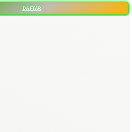
DAFTAR