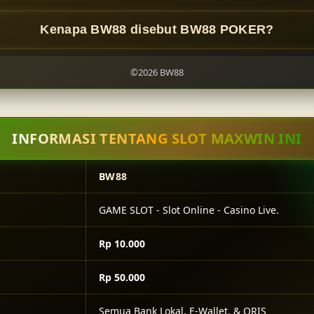
diproses dengan sistem otomatis yang efisien.
Kenapa BW88 disebut BW88 POKER?
tur lengkap, dan kepercayaan pengguna yang tinggi.
©2026 BW88
INFORMASI TENTANG SLOT MAXWIN INI
BW88
GAME SLOT - Slot Online - Casino Live.
Rp 10.000
Rp 50.000
Semua Bank Lokal, E-Wallet, & QRIS