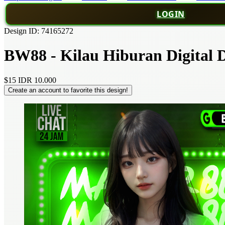
LOGIN
Design ID: 74165272
BW88 - Kilau Hiburan Digital
$15
IDR 10.000
Create an account to favorite this design!