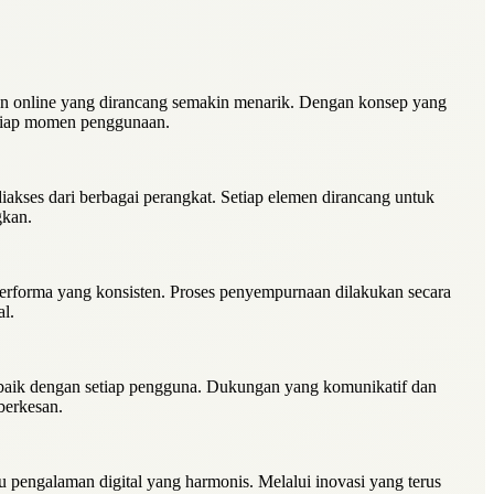
man online yang dirancang semakin menarik. Dengan konsep yang
etiap momen penggunaan.
akses dari berbagai perangkat. Setiap elemen dirancang untuk
gkan.
performa yang konsisten. Proses penyempurnaan dilakukan secara
l.
baik dengan setiap pengguna. Dukungan yang komunikatif dan
berkesan.
 pengalaman digital yang harmonis. Melalui inovasi yang terus