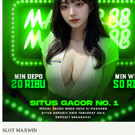
SLOT MAXWIN