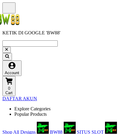
KETIK DI GOOGLE 'BW88'
Account
0
Cart
DAFTAR AKUN
Explore Categories
Popular Products
Shop All Designs
BW88
SITUS SLOT