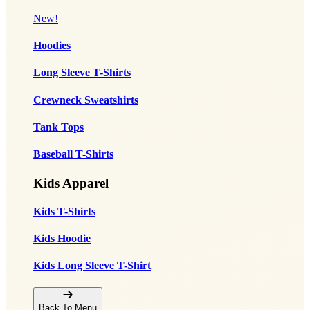
New!
Hoodies
Long Sleeve T-Shirts
Crewneck Sweatshirts
Tank Tops
Baseball T-Shirts
Kids Apparel
Kids T-Shirts
Kids Hoodie
Kids Long Sleeve T-Shirt
Back To Menu