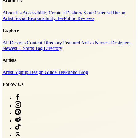
About Us
About Us
Accessibility
Create a Dashery Store
Careers
Hire an
Artist
Social Responsibility
TeePublic Reviews
Explore
All Designs
Content Directory
Featured Artists
Newest Designers
Newest T-Shirts
Tag Directory
Artists
Artist Signup
Design Guide
TeePublic Blog
Follow Us