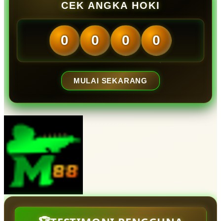
CEK ANGKA HOKI
0
0
0
0
MULAI SEKARANG