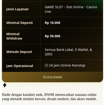
GAME SLOT - Slot Online - Casino
Jenis Layanan
Live.
Minimal Deposit
Rp 10.000
Minimal
Rp 50.000
Withdraw
Semua Bank Lokal, E-Wallet, &
Metode Deposit
QRIS
🕒 24 Jam Online Nonstop
Jam Operasional
©2026 BW88
Hadir dengan karakter unik, BW88 menawarkan suasana online
yang menarik melalui inovasi, desain modern, dan akses mudah.