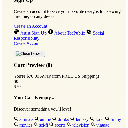
Sign Up
Create an account to save your favorite designs for viewing
anytime, on any device.
Create an Account
Artist Sign Up
About TeePublic
Social
Responsibility
Create Account
Cart Preview (0)
You're
$70.00
Away from
FREE US Shipping!
$0
$70
Your Cart is empty...
Discover something you'll love!
animals
anime
drinks
fantasy
food
funny
movies
sci-fi
sports
television
vintage