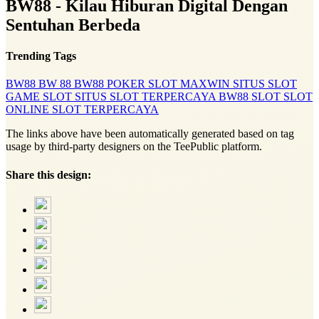
BW88 - Kilau Hiburan Digital Dengan
Sentuhan Berbeda
Trending Tags
BW88
BW 88
BW88 POKER
SLOT MAXWIN
SITUS SLOT
GAME SLOT
SITUS SLOT TERPERCAYA
BW88
SLOT
SLOT
ONLINE
SLOT TERPERCAYA
The links above have been automatically generated based on tag
usage by third-party designers on the TeePublic platform.
Share this design: