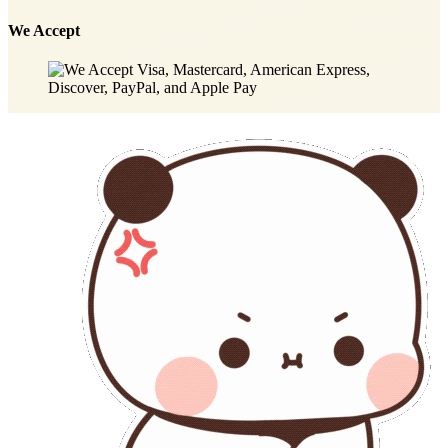
We Accept