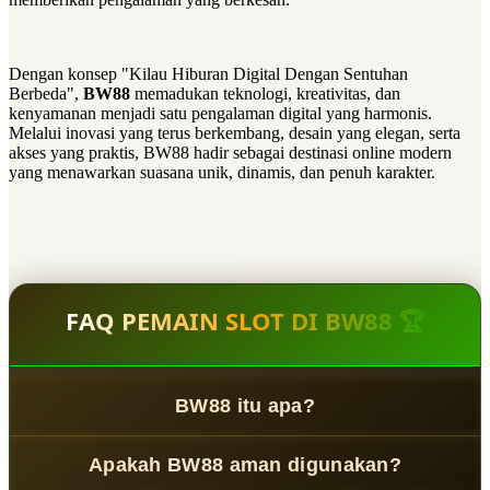
Dengan konsep "Kilau Hiburan Digital Dengan Sentuhan
Berbeda",
BW88
memadukan teknologi, kreativitas, dan
kenyamanan menjadi satu pengalaman digital yang harmonis.
Melalui inovasi yang terus berkembang, desain yang elegan, serta
akses yang praktis, BW88 hadir sebagai destinasi online modern
yang menawarkan suasana unik, dinamis, dan penuh karakter.
FAQ PEMAIN SLOT DI BW88 🏆
BW88 itu apa?
BW88
adalah platform slot online terpercaya dengan
Apakah BW88 aman digunakan?
sistem modern dan layanan profesional.