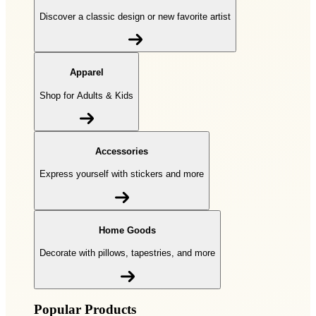
Discover a classic design or new favorite artist
Apparel
Shop for Adults & Kids
Accessories
Express yourself with stickers and more
Home Goods
Decorate with pillows, tapestries, and more
Popular Products