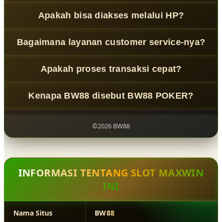
Ya, menggunakan sistem keamanan berlapis untuk
Apakah bisa diakses melalui HP?
melindungi data pengguna.
Bisa, platform ini mendukung semua perangkat termasuk
Bagaimana layanan customer service-nya?
smartphone.
Tersedia 24 jam dengan respon cepat dan ramah !!
Apakah proses transaksi cepat?
Ya, deposit dan penarikan diproses dengan sistem
Kenapa BW88 disebut BW88 POKER?
otomatis yang efisien.
Karena performa stabil, fitur lengkap, dan kepercayaan
pengguna yang tinggi.
©2026 BW88
INFORMASI TENTANG SLOT MAXWIN
INI
Nama Situs
BW88