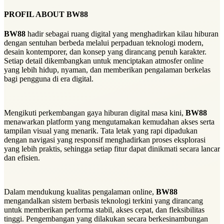
PROFIL ABOUT BW88
BW88
hadir sebagai ruang digital yang menghadirkan kilau hiburan
dengan sentuhan berbeda melalui perpaduan teknologi modern,
desain kontemporer, dan konsep yang dirancang penuh karakter.
Setiap detail dikembangkan untuk menciptakan atmosfer online
yang lebih hidup, nyaman, dan memberikan pengalaman berkelas
bagi pengguna di era digital.
Mengikuti perkembangan gaya hiburan digital masa kini,
BW88
menawarkan platform yang mengutamakan kemudahan akses serta
tampilan visual yang menarik. Tata letak yang rapi dipadukan
dengan navigasi yang responsif menghadirkan proses eksplorasi
yang lebih praktis, sehingga setiap fitur dapat dinikmati secara lancar
dan efisien.
Dalam mendukung kualitas pengalaman online,
BW88
mengandalkan sistem berbasis teknologi terkini yang dirancang
untuk memberikan performa stabil, akses cepat, dan fleksibilitas
tinggi. Pengembangan yang dilakukan secara berkesinambungan