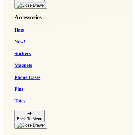
Accessories
Hats
New!
Stickers
Magnets
Phone Cases
Pins
Totes
Back To Menu