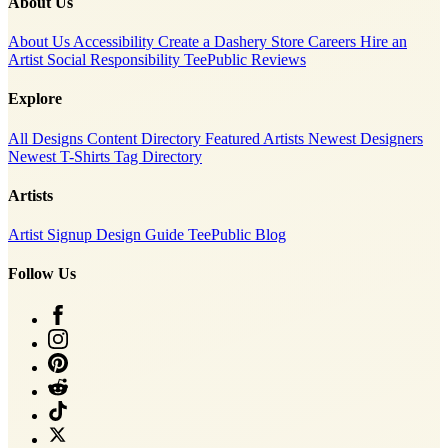
About Us
About Us
Accessibility
Create a Dashery Store
Careers
Hire an
Artist
Social Responsibility
TeePublic Reviews
Explore
All Designs
Content Directory
Featured Artists
Newest Designers
Newest T-Shirts
Tag Directory
Artists
Artist Signup
Design Guide
TeePublic Blog
Follow Us