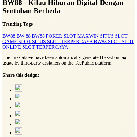
BW88 - Kilau Hiburan Digital Dengan
Sentuhan Berbeda
Trending Tags
BW88
BW 88
BW88 POKER
SLOT MAXWIN
SITUS SLOT
GAME SLOT
SITUS SLOT TERPERCAYA
BW88
SLOT
SLOT
ONLINE
SLOT TERPERCAYA
The links above have been automatically generated based on tag
usage by third-party designers on the TeePublic platform.
Share this design: