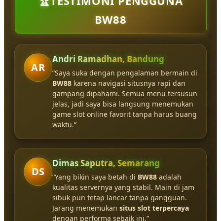
🏆TESTIMONI PENGGUNA
BW88
Andri Ramadhan, Bandung
AR
“Saya suka dengan pengalaman bermain di
BW88
karena navigasi situsnya rapi dan
gampang dipahami. Semua menu tersusun
jelas, jadi saya bisa langsung menemukan
game slot online favorit tanpa harus buang
waktu.”
Dimas Saputra, Semarang
DS
“Yang bikin saya betah di
BW88
adalah
kualitas servernya yang stabil. Main di jam
sibuk pun tetap lancar tanpa gangguan.
Jarang menemukan
situs slot terpercaya
dengan performa sebaik ini.”