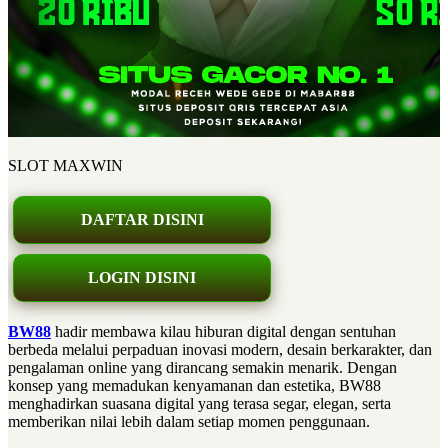
SLOT MAXWIN
DAFTAR DISINI
LOGIN DISINI
BW88
hadir membawa kilau hiburan digital dengan sentuhan
berbeda melalui perpaduan inovasi modern, desain berkarakter, dan
pengalaman online yang dirancang semakin menarik. Dengan
konsep yang memadukan kenyamanan dan estetika, BW88
menghadirkan suasana digital yang terasa segar, elegan, serta
memberikan nilai lebih dalam setiap momen penggunaan.