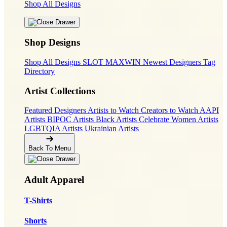
Shop All Designs
Shop Designs
Shop All Designs
SLOT MAXWIN
Newest Designers
Tag
Directory
Artist Collections
Featured Designers
Artists to Watch
Creators to Watch
AAPI
Artists
BIPOC Artists
Black Artists
Celebrate Women Artists
LGBTQIA Artists
Ukrainian Artists
Back To Menu
Adult Apparel
T-Shirts
Shorts