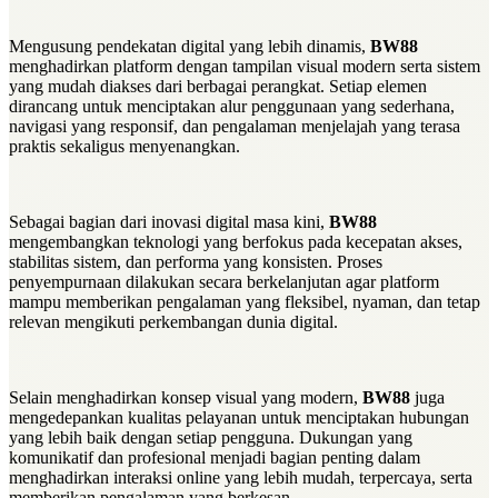
Mengusung pendekatan digital yang lebih dinamis,
BW88
menghadirkan platform dengan tampilan visual modern serta sistem
yang mudah diakses dari berbagai perangkat. Setiap elemen
dirancang untuk menciptakan alur penggunaan yang sederhana,
navigasi yang responsif, dan pengalaman menjelajah yang terasa
praktis sekaligus menyenangkan.
Sebagai bagian dari inovasi digital masa kini,
BW88
mengembangkan teknologi yang berfokus pada kecepatan akses,
stabilitas sistem, dan performa yang konsisten. Proses
penyempurnaan dilakukan secara berkelanjutan agar platform
mampu memberikan pengalaman yang fleksibel, nyaman, dan tetap
relevan mengikuti perkembangan dunia digital.
Selain menghadirkan konsep visual yang modern,
BW88
juga
mengedepankan kualitas pelayanan untuk menciptakan hubungan
yang lebih baik dengan setiap pengguna. Dukungan yang
komunikatif dan profesional menjadi bagian penting dalam
menghadirkan interaksi online yang lebih mudah, terpercaya, serta
memberikan pengalaman yang berkesan.