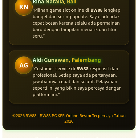
Rina Natalia, Bali
RN
“Pilihan game slot online di
BW88
lengkap
banget dan sering update. Saya jadi tidak
cepat bosan karena selalu ada permainan
baru dengan tampilan menarik dan fitur
seru.”
Aldi Gunawan, Palembang
AG
“Customer service di
BW88
responsif dan
profesional. Setiap saya ada pertanyaan,
jawabannya cepat dan solutif. Pelayanan
seperti ini yang bikin saya percaya dengan
platform ini.”
©2026 BW88 - BW88 POKER Online Resmi Terpercaya Tahun
2026