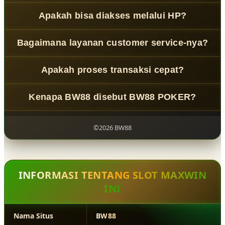
Ya, menggunakan sistem keamanan berlapis untuk
Apakah bisa diakses melalui HP?
melindungi data pengguna.
Bisa, platform ini mendukung semua perangkat termasuk
Bagaimana layanan customer service-nya?
smartphone.
Tersedia 24 jam dengan respon cepat dan ramah !!
Apakah proses transaksi cepat?
Ya, deposit dan penarikan diproses dengan sistem
Kenapa BW88 disebut BW88 POKER?
otomatis yang efisien.
Karena performa stabil, fitur lengkap, dan kepercayaan
pengguna yang tinggi.
©2026 BW88
INFORMASI TENTANG SLOT MAXWIN
INI
Nama Situs
BW88