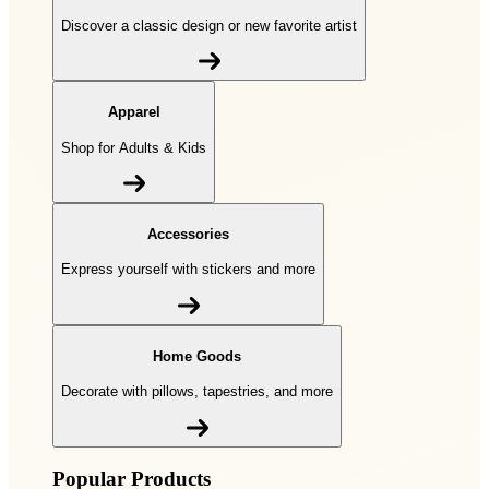
Discover a classic design or new favorite artist
Apparel
Shop for Adults & Kids
Accessories
Express yourself with stickers and more
Home Goods
Decorate with pillows, tapestries, and more
Popular Products