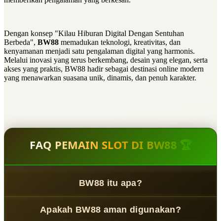
Dengan konsep "Kilau Hiburan Digital Dengan Sentuhan
Berbeda",
BW88
memadukan teknologi, kreativitas, dan
kenyamanan menjadi satu pengalaman digital yang harmonis.
Melalui inovasi yang terus berkembang, desain yang elegan, serta
akses yang praktis, BW88 hadir sebagai destinasi online modern
yang menawarkan suasana unik, dinamis, dan penuh karakter.
FAQ PEMAIN SLOT DI BW88 🏆
BW88 itu apa?
BW88
adalah platform slot online terpercaya dengan
Apakah BW88 aman digunakan?
sistem modern dan layanan profesional.