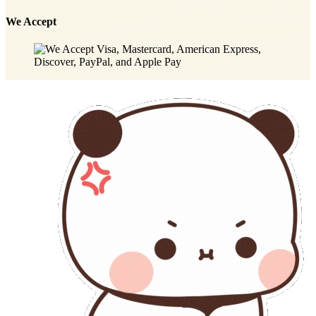
We Accept