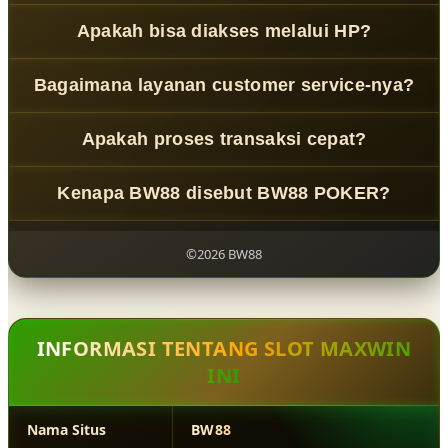
Ya, menggunakan sistem keamanan berlapis untuk
Apakah bisa diakses melalui HP?
melindungi data pengguna.
Bisa, platform ini mendukung semua perangkat termasuk
Bagaimana layanan customer service-nya?
smartphone.
Tersedia 24 jam dengan respon cepat dan ramah !!
Apakah proses transaksi cepat?
Ya, deposit dan penarikan diproses dengan sistem
Kenapa BW88 disebut BW88 POKER?
otomatis yang efisien.
Karena performa stabil, fitur lengkap, dan kepercayaan
pengguna yang tinggi.
©2026 BW88
INFORMASI TENTANG SLOT MAXWIN
INI
Nama Situs
BW88