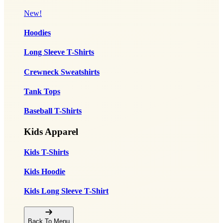
New!
Hoodies
Long Sleeve T-Shirts
Crewneck Sweatshirts
Tank Tops
Baseball T-Shirts
Kids Apparel
Kids T-Shirts
Kids Hoodie
Kids Long Sleeve T-Shirt
Back To Menu