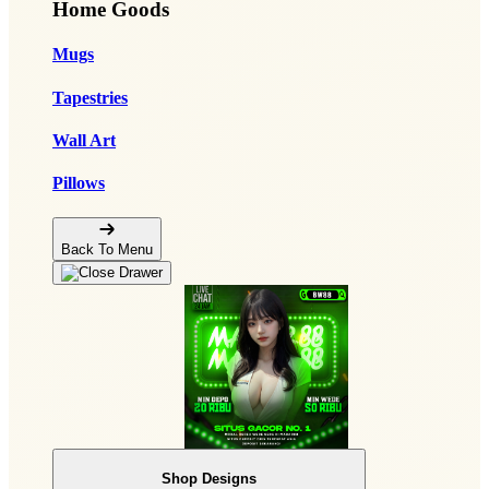
Home Goods
Mugs
Tapestries
Wall Art
Pillows
Back To Menu
Shop Designs