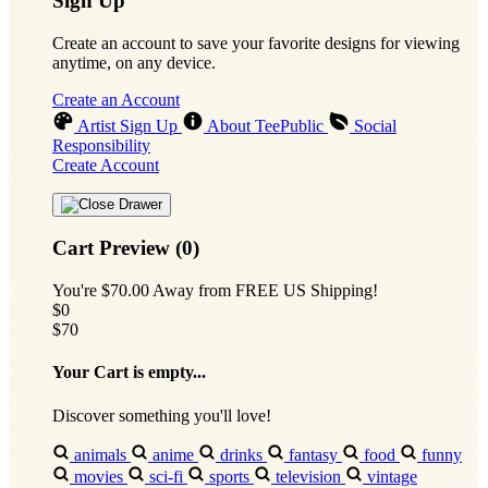
Sign Up
Create an account to save your favorite designs for viewing
anytime, on any device.
Create an Account
Artist Sign Up
About TeePublic
Social
Responsibility
Create Account
Cart Preview (0)
You're
$70.00
Away from
FREE US Shipping!
$0
$70
Your Cart is empty...
Discover something you'll love!
animals
anime
drinks
fantasy
food
funny
movies
sci-fi
sports
television
vintage