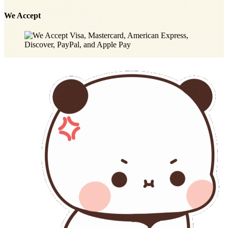
We Accept