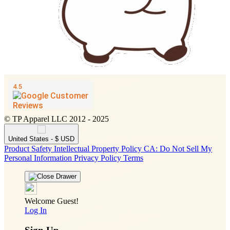
© TP Apparel LLC 2012 - 2025
United States - $ USD
Product Safety
Intellectual Property Policy
CA: Do Not Sell My
Personal Information
Privacy Policy
Terms
Welcome Guest!
Log In