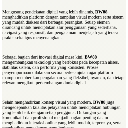
Mengusung pendekatan digital yang lebih dinamis,
BW88
menghadirkan platform dengan tampilan visual modern serta sistem
yang mudah diakses dari berbagai perangkat. Setiap elemen
dirancang untuk menciptakan alur penggunaan yang sederhana,
navigasi yang responsif, dan pengalaman menjelajah yang terasa
praktis sekaligus menyenangkan.
Sebagai bagian dari inovasi digital masa kini,
BW88
mengembangkan teknologi yang berfokus pada kecepatan akses,
stabilitas sistem, dan performa yang konsisten. Proses
penyempurnaan dilakukan secara berkelanjutan agar platform
mampu memberikan pengalaman yang fleksibel, nyaman, dan tetap
relevan mengikuti perkembangan dunia digital.
Selain menghadirkan konsep visual yang modern,
BW88
juga
mengedepankan kualitas pelayanan untuk menciptakan hubungan
yang lebih baik dengan setiap pengguna. Dukungan yang
komunikatif dan profesional menjadi bagian penting dalam
menghadirkan interaksi online yang lebih mudah, terpercaya, serta
memberikan pengalaman yang berkesan.