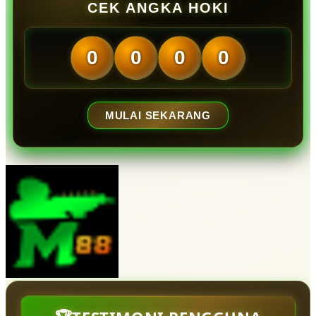
CEK ANGKA HOKI
0
0
0
0
MULAI SEKARANG