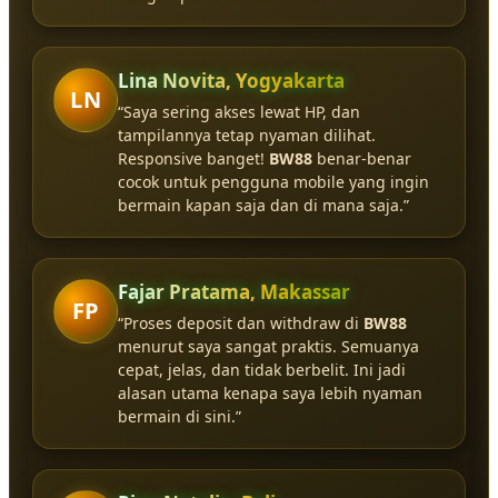
Lina Novita, Yogyakarta
LN
“Saya sering akses lewat HP, dan
tampilannya tetap nyaman dilihat.
Responsive banget!
BW88
benar-benar
cocok untuk pengguna mobile yang ingin
bermain kapan saja dan di mana saja.”
Fajar Pratama, Makassar
FP
“Proses deposit dan withdraw di
BW88
menurut saya sangat praktis. Semuanya
cepat, jelas, dan tidak berbelit. Ini jadi
alasan utama kenapa saya lebih nyaman
bermain di sini.”