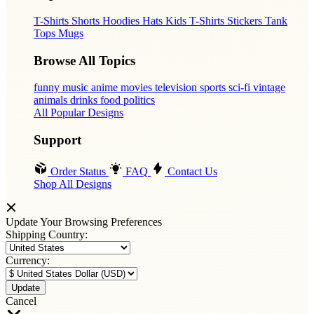
T-Shirts
Shorts
Hoodies
Hats
Kids T-Shirts
Stickers
Tank
Tops
Mugs
Browse All Topics
funny
music
anime
movies
television
sports
sci-fi
vintage
animals
drinks
food
politics
All Popular Designs
Support
Order Status
FAQ
Contact Us
Shop All Designs
Update Your Browsing Preferences
Shipping Country:
Currency:
Cancel