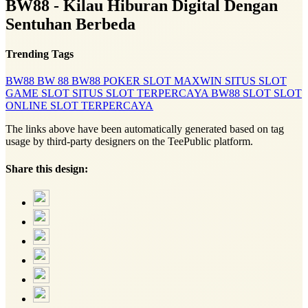
BW88 - Kilau Hiburan Digital Dengan
Sentuhan Berbeda
Trending Tags
BW88
BW 88
BW88 POKER
SLOT MAXWIN
SITUS SLOT
GAME SLOT
SITUS SLOT TERPERCAYA
BW88
SLOT
SLOT
ONLINE
SLOT TERPERCAYA
The links above have been automatically generated based on tag
usage by third-party designers on the TeePublic platform.
Share this design: