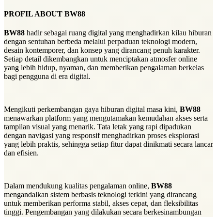
PROFIL ABOUT BW88
BW88
hadir sebagai ruang digital yang menghadirkan kilau hiburan
dengan sentuhan berbeda melalui perpaduan teknologi modern,
desain kontemporer, dan konsep yang dirancang penuh karakter.
Setiap detail dikembangkan untuk menciptakan atmosfer online
yang lebih hidup, nyaman, dan memberikan pengalaman berkelas
bagi pengguna di era digital.
Mengikuti perkembangan gaya hiburan digital masa kini,
BW88
menawarkan platform yang mengutamakan kemudahan akses serta
tampilan visual yang menarik. Tata letak yang rapi dipadukan
dengan navigasi yang responsif menghadirkan proses eksplorasi
yang lebih praktis, sehingga setiap fitur dapat dinikmati secara lancar
dan efisien.
Dalam mendukung kualitas pengalaman online,
BW88
mengandalkan sistem berbasis teknologi terkini yang dirancang
untuk memberikan performa stabil, akses cepat, dan fleksibilitas
tinggi. Pengembangan yang dilakukan secara berkesinambungan