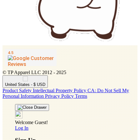
© TP Apparel LLC 2012 - 2025
United States - $ USD
Product Safety
Intellectual Property Policy
CA: Do Not Sell My
Personal Information
Privacy Policy
Terms
Welcome Guest!
Log In