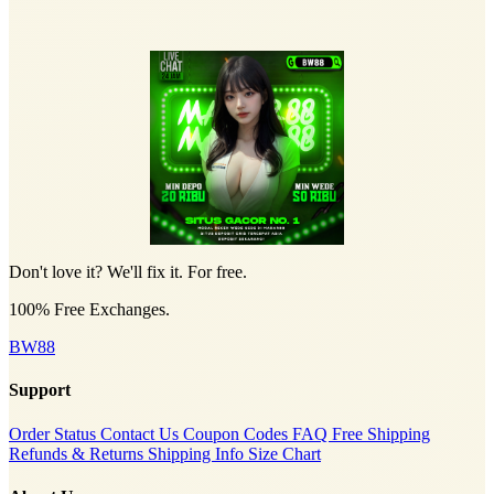
Don't love it? We'll fix it. For free.
100% Free Exchanges.
BW88
Support
Order Status
Contact Us
Coupon Codes
FAQ
Free Shipping
Refunds & Returns
Shipping Info
Size Chart