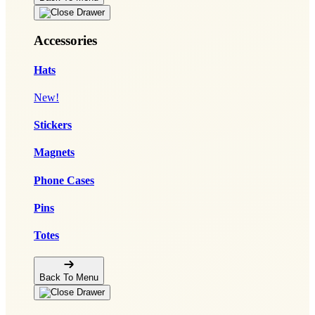
Accessories
Hats
New!
Stickers
Magnets
Phone Cases
Pins
Totes
Back To Menu