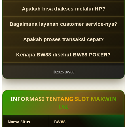
Ya, menggunakan sistem keamanan berlapis untuk
Apakah bisa diakses melalui HP?
melindungi data pengguna.
Bisa, platform ini mendukung semua perangkat termasuk
Bagaimana layanan customer service-nya?
smartphone.
Tersedia 24 jam dengan respon cepat dan ramah !!
Apakah proses transaksi cepat?
Ya, deposit dan penarikan diproses dengan sistem
Kenapa BW88 disebut BW88 POKER?
otomatis yang efisien.
Karena performa stabil, fitur lengkap, dan kepercayaan
pengguna yang tinggi.
©2026 BW88
INFORMASI TENTANG SLOT MAXWIN
INI
Nama Situs
BW88