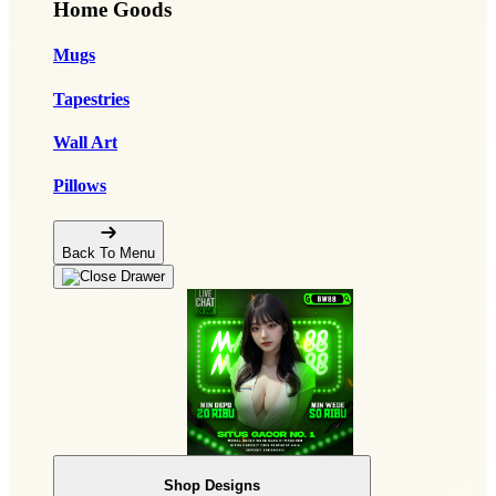
Home Goods
Mugs
Tapestries
Wall Art
Pillows
Back To Menu
Shop Designs